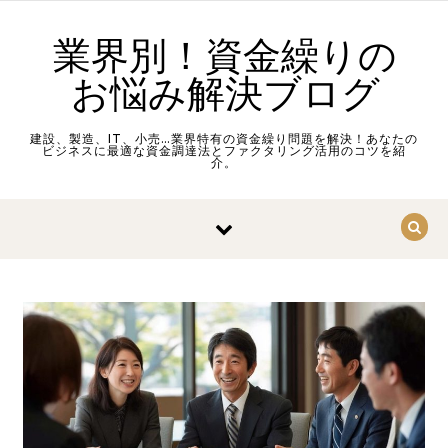
Skip to content
業界別！資金繰りの
お悩み解決ブログ
建設、製造、IT、小売…業界特有の資金繰り問題を解決！あなたの
ビジネスに最適な資金調達法とファクタリング活用のコツを紹
介。