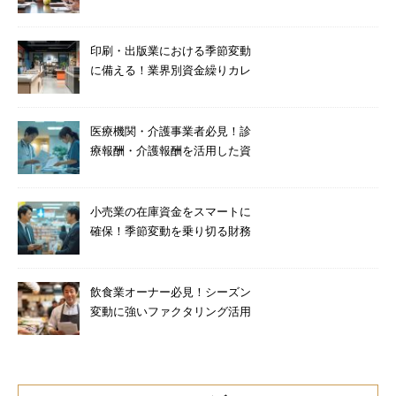
り術
印刷・出版業における季節変動
に備える！業界別資金繰りカレ
ンダーと対策
医療機関・介護事業者必見！診
療報酬・介護報酬を活用した資
金調達法
小売業の在庫資金をスマートに
確保！季節変動を乗り切る財務
テクニック
飲食業オーナー必見！シーズン
変動に強いファクタリング活用
術