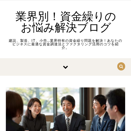
Skip to content
業界別！資金繰りの
お悩み解決ブログ
建設、製造、IT、小売…業界特有の資金繰り問題を解決！あなたの
ビジネスに最適な資金調達法とファクタリング活用のコツを紹
介。