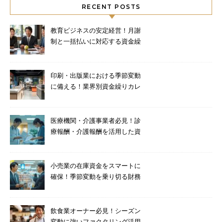
RECENT POSTS
教育ビジネスの安定経営！月謝
制と一括払いに対応する資金繰
り術
印刷・出版業における季節変動
に備える！業界別資金繰りカレ
ンダーと対策
医療機関・介護事業者必見！診
療報酬・介護報酬を活用した資
金調達法
小売業の在庫資金をスマートに
確保！季節変動を乗り切る財務
テクニック
飲食業オーナー必見！シーズン
変動に強いファクタリング活用