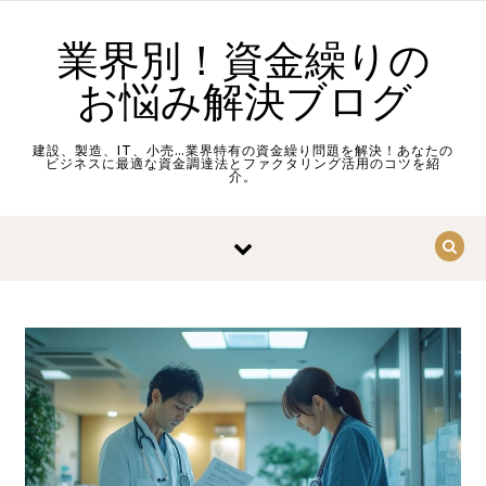
Skip to content
業界別！資金繰りの
お悩み解決ブログ
建設、製造、IT、小売…業界特有の資金繰り問題を解決！あなたの
ビジネスに最適な資金調達法とファクタリング活用のコツを紹
介。