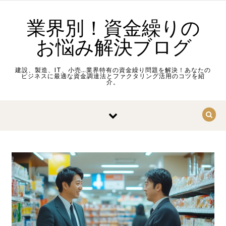
Skip to content
業界別！資金繰りの
お悩み解決ブログ
建設、製造、IT、小売…業界特有の資金繰り問題を解決！あなたの
ビジネスに最適な資金調達法とファクタリング活用のコツを紹
介。